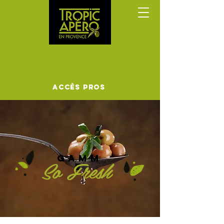
Accès Pros
GAMM
So Fresh
E