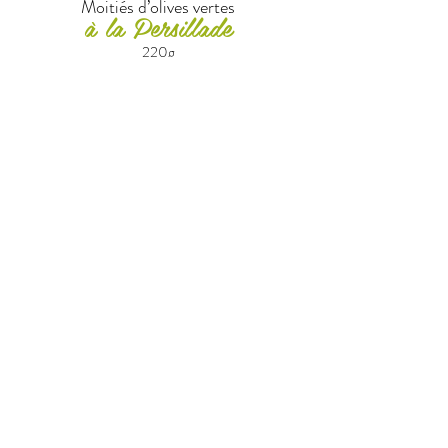
Moitiés d’olives vertes
à la Persillade
220g
Olives vertes dénoyautées
à la Sicilienne
220g