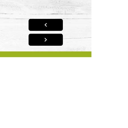
Tropic Apéro - Vente de
condiments et d'olives en
Provence
13450 Grans en Provence
+33 4 90 55 93 49
©2024
Mentions Légales